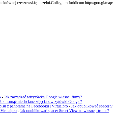
ektów tej rzeszowskiej uczelni.Collegium Iuridicum http://goo.gl/ma
o
-
Jak zarządzać wizytówką Google własnej firmy?
Jak usunąć niechciane zdjęcia z wizytówki Google?
wpisu z panoramą na Facebooku | Virtualpro
-
Jak opublikować spacer St
Virtualpro
-
Jak opublikować spacer Street View na własnej stronie?