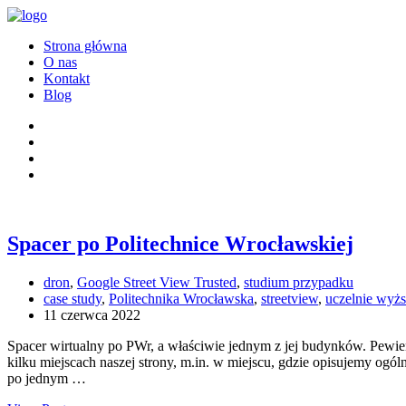
Strona główna
O nas
Kontakt
Blog
Spacer po Politechnice Wrocławskiej
dron
,
Google Street View Trusted
,
studium przypadku
case study
,
Politechnika Wrocławska
,
streetview
,
uczelnie wyż
11 czerwca 2022
Spacer wirtualny po PWr, a właściwie jednym z jej budynków. Pewien
kilku miejscach naszej strony, m.in. w miejscu, gdzie opisujemy og
po jednym …