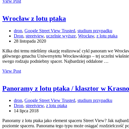
View Post
Wrocław z lotu ptaka
dron
,
Google Street View Trusted
,
studium przypadku
Dron
,
streetview
,
uczelnie wyższe
,
Wrocław
,
z lotu ptaka
28 listopada 2020
Kilka dni temu mieliśmy okazję realizować cykl panoram we Wrocław
głównego gmachu Uniwersytetu Wrocławskiego – tej uczelni właśnie 
swego rodzaju podniebny spacer. Najbardziej oddalone …
View Post
Panoramy z lotu ptaka / klasztor w Krasn
dron
,
Google Street View Trusted
,
studium przypadku
Dron
,
streetview
,
z lotu ptaka
14 lipca 2018
Panoramy z lotu ptaka jako element spaceru Street View? Jak najbard
poziomie spaceru. Panorama tego typu może osiągać rozdzielczość p