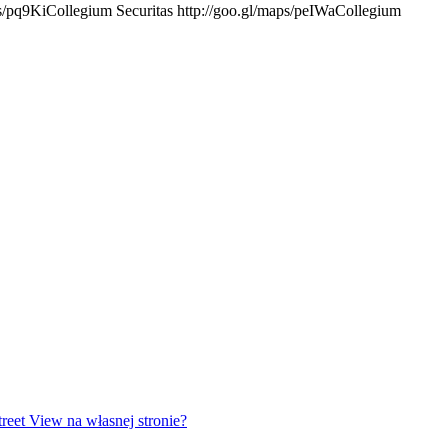
ps/pq9KiCollegium Securitas http://goo.gl/maps/peIWaCollegium
reet View na własnej stronie?