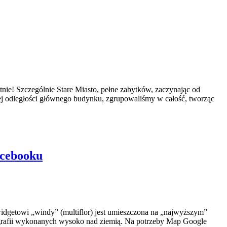
nie! Szczególnie Stare Miasto, pełne zabytków, zaczynając od
iej odległości głównego budynku, zgrupowaliśmy w całość, tworząc
acebooku
 widgetowi „windy” (multiflor) jest umieszczona na „najwyższym”
tografii wykonanych wysoko nad ziemią. Na potrzeby Map Google