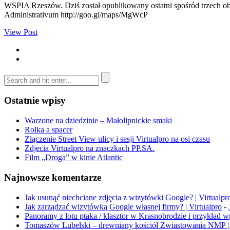
WSPIA Rzeszów. Dziś został opublikowany ostatni spośród trzech obi
Administrativum http://goo.gl/maps/MgWcP
View Post
Ostatnie wpisy
Warzone na dziedzinie – Małolipnickie smaki
Rolka a spacer
Złączenie Street View ulicy i sesji Virtualpro na osi czasu
Zdjecia Virtualpro na znaczkach PP.SA.
Film „Droga” w kinie Atlantic
Najnowsze komentarze
Jak usunąć niechciane zdjęcia z wizytówki Google? | Virtualpr
Jak zarządzać wizytówką Google własnej firmy? | Virtualpro
-
Panoramy z lotu ptaka / klasztor w Krasnobrodzie i przykład 
Tomaszów Lubelski – drewniany kościół Zwiastowania NMP | 