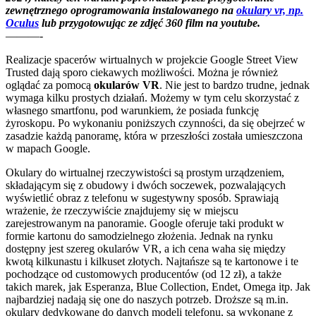
zewnętrznego oprogramowania instalowanego na
okulary vr, np.
Oculus
lub przygotowując ze zdjęć 360 film na youtube.
———-
Realizacje spacerów wirtualnych w projekcie Google Street View
Trusted dają sporo ciekawych możliwości. Można je również
oglądać za pomocą
okularów VR
. Nie jest to bardzo trudne, jednak
wymaga kilku prostych działań. Możemy w tym celu skorzystać z
własnego smartfonu, pod warunkiem, że posiada funkcję
żyroskopu. Po wykonaniu poniższych czynności, da się obejrzeć w
zasadzie każdą panoramę, która w przeszłości została umieszczona
w mapach Google.
Okulary do wirtualnej rzeczywistości są prostym urządzeniem,
składającym się z obudowy i dwóch soczewek, pozwalających
wyświetlić obraz z telefonu w sugestywny sposób. Sprawiają
wrażenie, że rzeczywiście znajdujemy się w miejscu
zarejestrowanym na panoramie. Google oferuje taki produkt w
formie kartonu do samodzielnego złożenia. Jednak na rynku
dostępny jest szereg okularów VR, a ich cena waha się między
kwotą kilkunastu i kilkuset złotych. Najtańsze są te kartonowe i te
pochodzące od customowych producentów (od 12 zł), a także
takich marek, jak Esperanza, Blue Collection, Endet, Omega itp. Jak
najbardziej nadają się one do naszych potrzeb. Droższe są m.in.
okulary dedykowane do danych modeli telefonu, są wykonane z