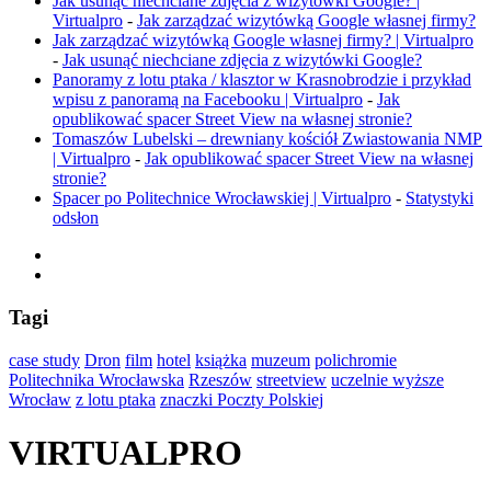
Jak usunąć niechciane zdjęcia z wizytówki Google? |
Virtualpro
-
Jak zarządzać wizytówką Google własnej firmy?
Jak zarządzać wizytówką Google własnej firmy? | Virtualpro
-
Jak usunąć niechciane zdjęcia z wizytówki Google?
Panoramy z lotu ptaka / klasztor w Krasnobrodzie i przykład
wpisu z panoramą na Facebooku | Virtualpro
-
Jak
opublikować spacer Street View na własnej stronie?
Tomaszów Lubelski – drewniany kościół Zwiastowania NMP
| Virtualpro
-
Jak opublikować spacer Street View na własnej
stronie?
Spacer po Politechnice Wrocławskiej | Virtualpro
-
Statystyki
odsłon
Tagi
case study
Dron
film
hotel
książka
muzeum
polichromie
Politechnika Wrocławska
Rzeszów
streetview
uczelnie wyższe
Wrocław
z lotu ptaka
znaczki Poczty Polskiej
VIRTUALPRO