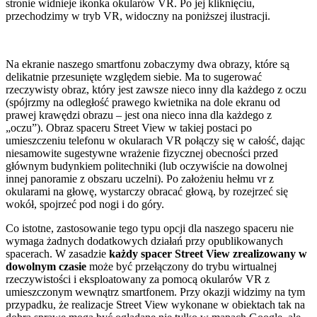
stronie widnieje ikonka okularów VR. Po jej kliknięciu,
przechodzimy w tryb VR, widoczny na poniższej ilustracji.
Na ekranie naszego smartfonu zobaczymy dwa obrazy, które są
delikatnie przesunięte względem siebie. Ma to sugerować
rzeczywisty obraz, który jest zawsze nieco inny dla każdego z oczu
(spójrzmy na odległość prawego kwietnika na dole ekranu od
prawej krawędzi obrazu – jest ona nieco inna dla każdego z
„oczu”). Obraz spaceru Street View w takiej postaci po
umieszczeniu telefonu w okularach VR połączy się w całość, dając
niesamowite sugestywne wrażenie fizycznej obecności przed
głównym budynkiem politechniki (lub oczywiście na dowolnej
innej panoramie z obszaru uczelni). Po założeniu hełmu vr z
okularami na głowę, wystarczy obracać głową, by rozejrzeć się
wokół, spojrzeć pod nogi i do góry.
Co istotne, zastosowanie tego typu opcji dla naszego spaceru nie
wymaga żadnych dodatkowych działań przy opublikowanych
spacerach. W zasadzie
każdy spacer Street View zrealizowany w
dowolnym czasie
może być przełączony do trybu wirtualnej
rzeczywistości i eksploatowany za pomocą okularów VR z
umieszczonym wewnątrz smartfonem. Przy okazji widzimy na tym
przypadku, że realizacje Street View wykonane w obiektach tak na