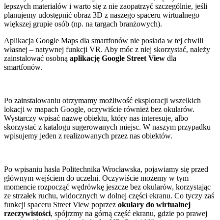
lepszych materiałów i warto się z nie zaopatrzyć szczególnie, jeśli
planujemy udostępnić obraz 3D z naszego spaceru wirtualnego
większej grupie osób (np. na targach branżowych).
Aplikacja Google Maps dla smartfonów nie posiada w tej chwili
własnej – natywnej funkcji VR. Aby móc z niej skorzystać, należy
zainstalować osobną
aplikację Google Street View
dla
smartfonów.
Po zainstalowaniu otrzymamy możliwość eksploracji wszelkich
lokacji w mapach Google, oczywiście również bez okularów.
Wystarczy wpisać nazwę obiektu, który nas interesuje, albo
skorzystać z katalogu sugerowanych miejsc. W naszym przypadku
wpisujemy jeden z realizowanych przez nas obiektów.
Po wpisaniu hasła Politechnika Wrocławska, pojawiamy się przed
głównym wejściem do uczelni. Oczywiście możemy w tym
momencie rozpocząć wędrówkę jeszcze bez okularów, korzystając
ze strzałek ruchu, widocznych w dolnej części ekranu. Co tyczy zaś
funkcji spaceru Street View poprzez
okulary do wirtualnej
rzeczywistości
, spójrzmy na górną część ekranu, gdzie po prawej