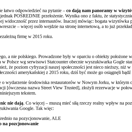
bie łatwo odpowiedzieć na pytanie –
co dają nam panoramy w wizytó
jednak POŚREDNIE przełożenie. Wynika ono z faktu, że statystyczn
 jej widoczność przez internautów. Inaczej mówiąc: bogata wizytówka 
wreszcie – więcej osób wejdzie na stronę internetową, a to już przekła
ezależną firmę w 2015 roku.
go, a nie polskiego. Prowadzone były w oparciu o obiekty położone w
ji, a w Polsce wg serwisowi Statcounter obecnie wyszukiwarka Gogle s
eż, że poziom cyfryzacji naszej społeczności jest nieco nieższy, niż 
łeczności amerykańskiej z 2015 roku, dziś być może go osiągnęli bądź 
e o wydarzenie środowiska restauratorów w Nowym Jorku, w którym ob
acji [ówczesna nazwa Street View Trusted], złożyli rezerwacje w poło
niniejszym tekstem.
nic nie dają
. Co więcej – muszą mieć siłą rzeczy realny wpływ na po
zukiwania Google. Tak więc:
średnio na pozycjonowanie, ALE
o na pozcjonowanie