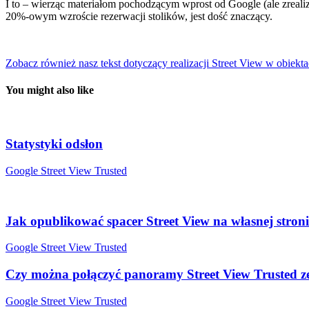
I to – wierząc materiałom pochodzącym wprost od Google (ale zreal
20%-owym wzroście rezerwacji stolików, jest dość znaczący.
Zobacz również nasz tekst dotyczący realizacji Street View w obiekt
You might also like
Statystyki odsłon
Google Street View Trusted
Jak opublikować spacer Street View na własnej stron
Google Street View Trusted
Czy można połączyć panoramy Street View Trusted ze 
Google Street View Trusted