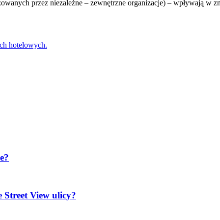
izowanych przez niezależne – zewnętrzne organizacje) – wpływają w zn
ach hotelowych.
ie?
Street View ulicy?