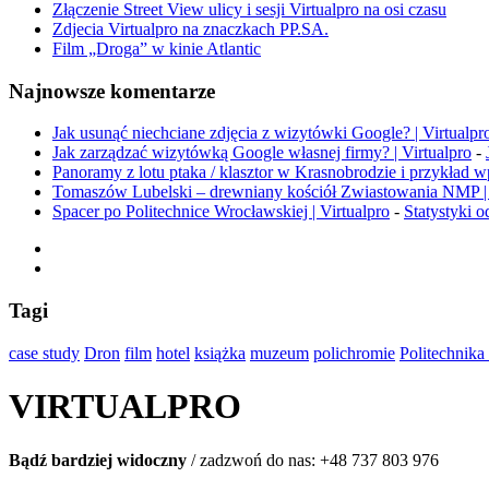
Złączenie Street View ulicy i sesji Virtualpro na osi czasu
Zdjecia Virtualpro na znaczkach PP.SA.
Film „Droga” w kinie Atlantic
Najnowsze komentarze
Jak usunąć niechciane zdjęcia z wizytówki Google? | Virtualpr
Jak zarządzać wizytówką Google własnej firmy? | Virtualpro
-
Panoramy z lotu ptaka / klasztor w Krasnobrodzie i przykład 
Tomaszów Lubelski – drewniany kościół Zwiastowania NMP | 
Spacer po Politechnice Wrocławskiej | Virtualpro
-
Statystyki o
Tagi
case study
Dron
film
hotel
książka
muzeum
polichromie
Politechnik
VIRTUALPRO
Bądź bardziej widoczny
/ zadzwoń do nas:
+48 737 803 976