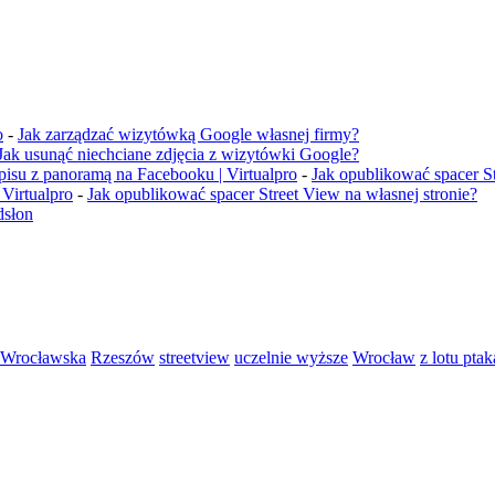
o
-
Jak zarządzać wizytówką Google własnej firmy?
Jak usunąć niechciane zdjęcia z wizytówki Google?
wpisu z panoramą na Facebooku | Virtualpro
-
Jak opublikować spacer St
Virtualpro
-
Jak opublikować spacer Street View na własnej stronie?
dsłon
a Wrocławska
Rzeszów
streetview
uczelnie wyższe
Wrocław
z lotu ptak