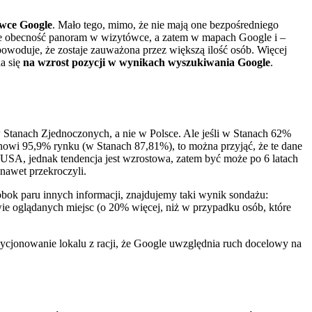
wce Google
. Mało tego, mimo, że nie mają one bezpośredniego
ie obecność panoram w wizytówce, a zatem w mapach Google i –
powoduje, że zostaje zauważona przez większą ilość osób. Więcej
da się
na wzrost pozycji w wynikach wyszukiwania Google
.
 Stanach Zjednoczonych, a nie w Polsce. Ale jeśli w Stanach 62%
tanowi 95,9% rynku (w Stanach 87,81%), to można przyjąć, że te dane
w USA, jednak tendencja jest wzrostowa, zatem być może po 6 latach
nawet przekroczyli.
ok paru innych informacji, znajdujemy taki wynik sondażu:
wie oglądanych miejsc (o 20% więcej, niż w przypadku osób, które
zycjonowanie lokalu z racji, że Google uwzględnia ruch docelowy na