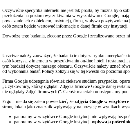
Oczywiście specyfika internetu nie jest tak prosta, by można było so
przełożenia na poziom wyszukiwania w wyszukiwarce Google, mają 
powiązanie ich z obiektem, instytucją, firmą, wpływa pozytywnie na
osób zatem będzie wertować informacje o danej firmie czy instytucji, 
Dowodzą tego badania, zlecone przez Google i zrealizowane przez ni
Uczciwe należy zauważyć, że badania te dotyczą rynku amerykańskie
osób korzysta z internetu w poszukiwaniu on-line hoteli i restaurac
tym bardziej dotyczą naszego obszaru. Oczywiście należy uznać równi
od wykonania badań Polacy zbliżyli się w tej kwestii do poziomu spo
Firma Google udostępnia również ciekawe studium przypadku, opart
„Użytkownicy, którzy oglądali Zdjęcia firmowe Google danej restaur
nie oglądały Zdjęć firmowych)”. Całość materiału udostępniamy pod 
Ergo – nie da się zatem powiedzieć, że
zdjęcia Google w wizytówce 
stronę lokalu jako znacznik wpływający na pozycję w wynikach wys
panoramy w wizytówce Google instytucji nie wpływają bezpo
panoramy w wizytówce Google instytucji
wpływają pośredni