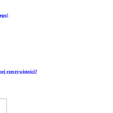
ego!
ej rzeczywistości?